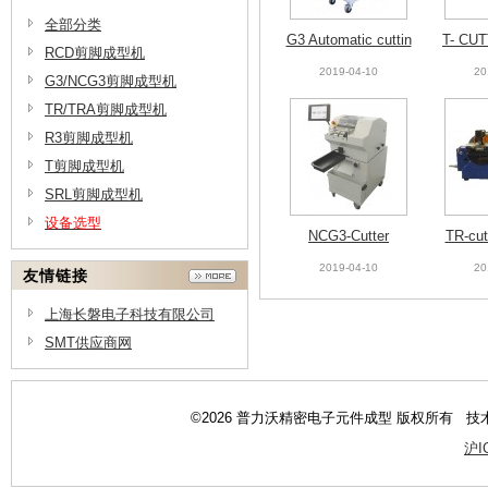
全部分类
G3 Automatic cuttin
T- CUT
RCD剪脚成型机
g/bending
os
2019-04-10
20
G3/NCG3剪脚成型机
TR/TRA剪脚成型机
R3剪脚成型机
T剪脚成型机
SRL剪脚成型机
设备选型
NCG3-Cutter
TR-cutt
mp
2019-04-10
20
友情链接
上海长磐电子科技有限公司
SMT供应商网
©2026 普力沃精密电子元件成型 版权所有 技
沪I